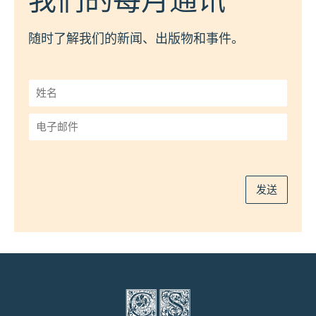
我们的每月通讯
随时了解我们的新闻、出版物和事件。
姓
名
*
电
子
邮
件
*
发送