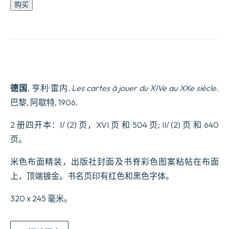
Les
购买
cartes
à
jouer
du
XIVe
au
XXe
siècle.
数
德国
, 亨利·雷内.
Les cartes à jouer du XIVe au XXe siècle.
量
巴黎, 阿歇特, 1906.
2 册四开本：I/ (2) 页，XVI 页 和 504 页; II/ (2) 页 和 640
页。
米色布面精装，出版社封面及书脊彩色图案粘帖在布面
上，顶端镀金。书名页印有红色和黑色字体。
320 x 245 毫米。