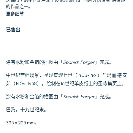
这幅精美的中世纪主题羊皮纸装饰画是“西班牙伪造者”最有趣
的作品之一。
更多细节
已售出
涂有水粉和金箔的插图由「
Spanish Forger
」完成。
中世纪宫廷场景，呈现查理七世（1403-1461）与玛丽·德·安
茹（1404-1468），绘制在16世纪羊皮纸上的圣咏集页上。
涂有水粉和金箔的插图由「
Spanish Forger
」完成。
巴黎，十九世纪末。
395 x 225 mm。