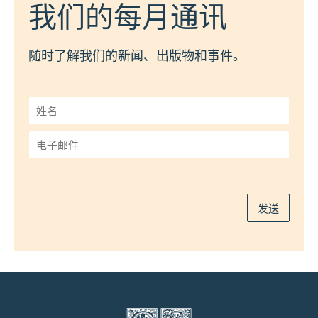
我们的每月通讯
随时了解我们的新闻、出版物和事件。
姓
名
*
电
子
邮
件
*
发送