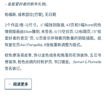
量
–
金星爱好者的新年礼物
。
帕福斯, 或希瑟拉[巴黎], 无日期
2个作品1卷-12尺寸。I/ 1幅蚀刻版画, 43页和5幅Borel的色
情铜版画由Elluin雕刻, 未签名; II/ (1)空白页, (2)标题页, (1)“给
爱好者的意见”页, 12页音乐伴随着同数量的铜版插图。纸
恢复在页Aiii (
Parapilla
), 8张板重新调整为版式。
棕色摩洛哥皮革, 饰以金色线条和角落的花饰装饰, 五芯书
脊装饰, 粉色丝绸内衬和护页, 书口镀金。
Semet & Plumelle
签名装订。
阅读更多