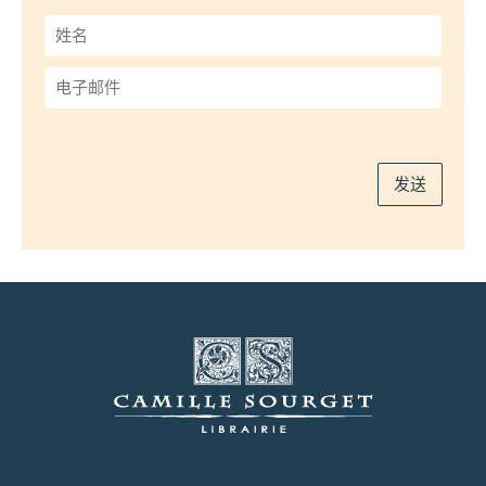
姓
名
*
电
子
邮
件
*
发送