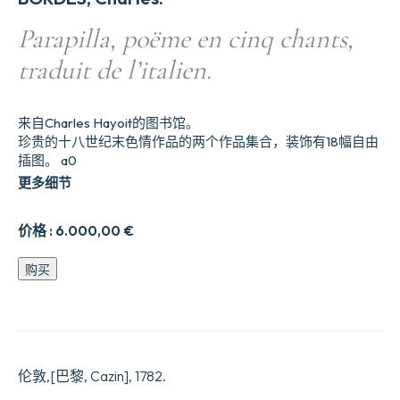
Parapilla, poëme en cinq chants,
traduit de l’italien.
来自Charles Hayoit的图书馆。
珍贵的十八世纪末色情作品的两个作品集合，装饰有18幅自由
插图。 a0
更多细节
价格 :
6.000,00
€
Parapilla,
购买
po5me
en
cinq
chants,
traduit
de
伦敦,[巴黎, Cazin], 1782.
l57italien.
数