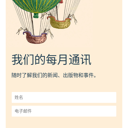
我们的每月通讯
随时了解我们的新闻、出版物和事件。
姓
名
*
电
子
邮
件