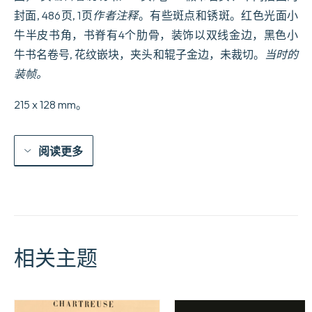
封面, 486页, 1页
作者注释
。有些斑点和锈斑。红色光面小
牛半皮书角，书脊有4个肋骨，装饰以双线金边，黑色小
牛书名卷号, 花纹嵌块，夹头和辊子金边，未裁切。
当时的
装帧。
215 x 128 mm。
阅读更多
相关主题