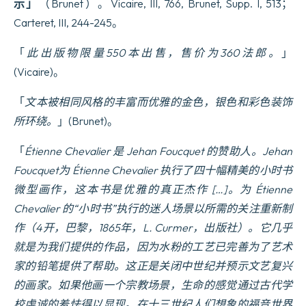
示」
（Brunet）。Vicaire, III, 766, Brunet, Supp. I, 513；
Carteret, III, 244-245。
「
此出版物限量550本出售，售价为360法郎。
」
(Vicaire)。
「
文本被相同风格的丰富而优雅的金色，银色和彩色装饰
所环绕。
」(Brunet)。
「
Étienne Chevalier 是 Jehan Foucquet 的赞助人。Jehan
Foucquet为 Étienne Chevalier 执行了四十幅精美的小时书
微型画作，这本书是优雅的真正杰作 […]。为 Étienne
Chevalier 的“小时书”执行的迷人场景以所需的关注重新制
作（4开，巴黎，1865年，L. Curmer，出版社）。它几乎
就是为我们提供的作品，因为水粉的工艺已完善为了艺术
家的铅笔提供了帮助。这正是关闭中世纪并预示文艺复兴
的画家。如果他画一个宗教场景，生命的感觉通过古代学
校虔诚的羞怯得以显现。在十三世纪人们想象的福音世界