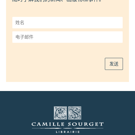
姓
名
*
电
子
邮
件
*
发送