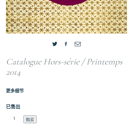
Catalogue Hors-série / Printemps
2014
更多细节
已售出
Catalogue
购买
Hors-
série