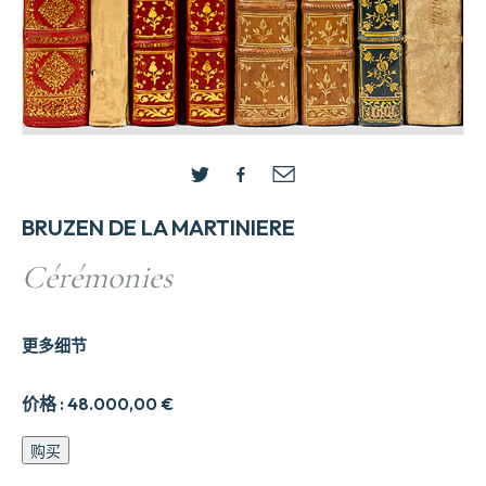
BRUZEN DE LA MARTINIERE
Cérémonies
更多细节
价格 :
48.000,00
€
Cérémonies
购买
数