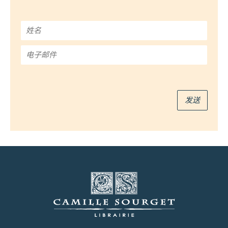
姓
名
*
电
子
邮
件
*
发送