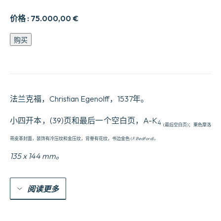
价格 :
75.000,00
€
Doctrina,
购买
vita
et
passio
Jesu
Christie...
Lere,
法兰克福，Christian Egenolff，1537年。
Leben,
unnd
Sterben
小四开本，(39)页和最后一个空白页，A-K
4
Jesu
(最后空白页)；栗色摩洛
Christi.
哥皮革封面，装饰有冷压纹和金压纹，背脊有花纹，书边金色 (
F.Bedford
)。
Inhalt
des
135 x 144 mm。
ganzen
Newen
Testaments
kfcnstlich
阅读更多
ffcrgebildet.
数
量