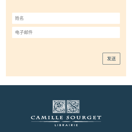
姓
名
*
电
子
邮
件
*
发送