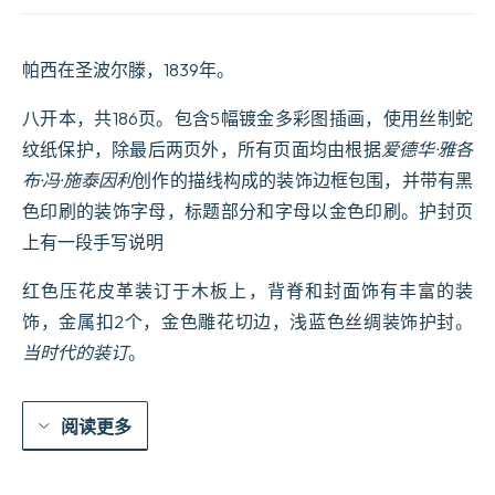
帕西在圣波尔滕，1839年。
八开本，共186页。包含5幅镀金多彩图插画，使用丝制蛇
纹纸保护，除最后两页外，所有页面均由根据
爱德华·雅各
布·冯·施泰因利
创作的描线构成的装饰边框包围，并带有黑
色印刷的装饰字母，标题部分和字母以金色印刷。护封页
上有一段手写说明
红色压花皮革装订于木板上，背脊和封面饰有丰富的装
饰，金属扣2个，金色雕花切边，浅蓝色丝绸装饰护封。
当时代的装订
。
阅读更多