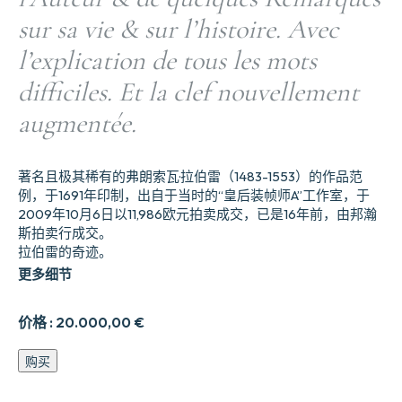
sur sa vie & sur l’histoire. Avec
l’explication de tous les mots
difficiles. Et la clef nouvellement
augmentée.
著名且极其稀有的弗朗索瓦·拉伯雷（1483-1553）的作品范
例，于1691年印制，出自于当时的“皇后装帧师A”工作室，于
2009年10月6日以11,986欧元拍卖成交，已是16年前，由邦瀚
斯拍卖行成交。
拉伯雷的奇迹。
更多细节
价格 :
20.000,00
€
Les
购买
Œuvres
de