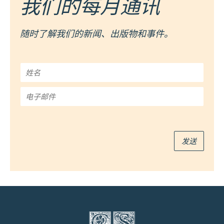
我们的每月通讯
随时了解我们的新闻、出版物和事件。
姓
名
*
电
子
邮
件
*
发送