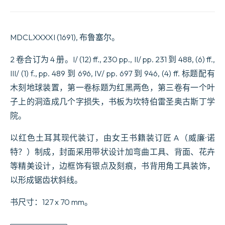
M.
François
Rabelais,
Docteur
MDCLXXXXI (1691), 布鲁塞尔。
en
Médecine.
Dont
2 卷合订为 4 册。I/ (12) ff., 230 pp., II/ pp. 231 到 488, (6) ff.,
le
III/ (1) f., pp. 489 到 696, IV/ pp. 697 到 946, (4) ff. 标题配有
contenu
se
木刻地球装置，第一卷标题为红黑两色，第三卷有一个叶
voit
à
子上的洞造成几个字损失，书板为坎特伯雷圣奥古斯丁学
la
院。
page
suivante.
Augmentées
以红色土耳其现代装订，由女王书籍装订匠 A（威廉·诺
de
特？）制成，封面采用带状设计加弯曲工具、背面、花卉
la
vie
等精美设计，边框饰有银点及刻痕，书背用角工具装饰，
de
以形成锯齿状斜线。
l’Auteur
&
de
书尺寸：127 x 70 mm。
quelques
Remarques