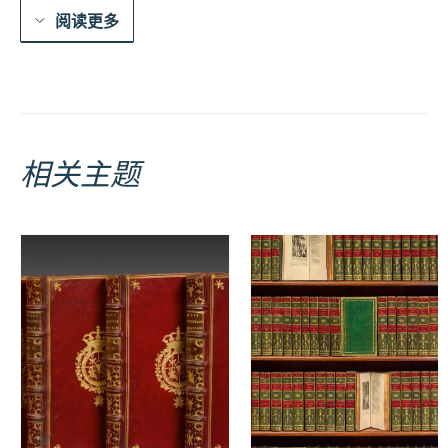
sur
阅读更多
sa
vie
&
sur
l’histoire.
Avec
l’explication
de
相关主题
tous
les
mots
difficiles.
Et
la
clef
nouvellement
augmentée.
数
量