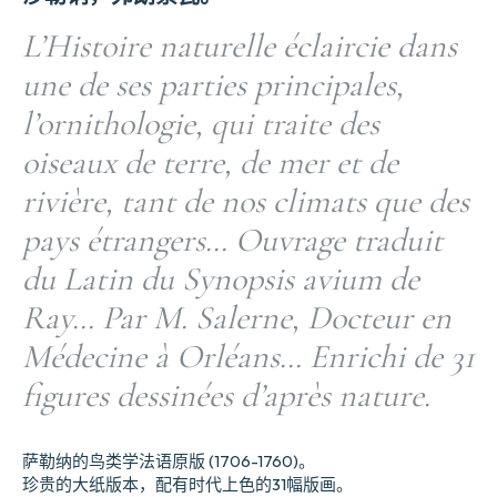
L’Histoire naturelle éclaircie dans
une de ses parties principales,
l’ornithologie, qui traite des
oiseaux de terre, de mer et de
rivière, tant de nos climats que des
pays étrangers… Ouvrage traduit
du Latin du Synopsis avium de
Ray… Par M. Salerne, Docteur en
Médecine à Orléans… Enrichi de 31
figures dessinées d’après nature.
萨勒纳的鸟类学法语原版 (1706-1760)。
珍贵的大纸版本，配有时代上色的31幅版画。