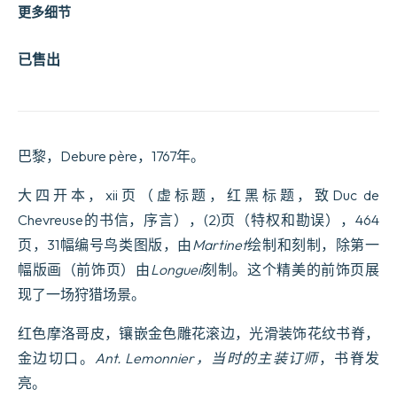
更多细节
已售出
巴黎，Debure père，1767年。
大四开本，xii页（虚标题，红黑标题，致Duc de
Chevreuse的书信，序言），(2)页（特权和勘误），464
页，31幅编号鸟类图版，由
Martinet
绘制和刻制，除第一
幅版画（前饰页）由
Longueil
刻制。这个精美的前饰页展
现了一场狩猎场景。
红色摩洛哥皮，镶嵌金色雕花滚边，光滑装饰花纹书脊，
金边切口。
Ant. Lemonnier，当时的主装订师
，书脊发
亮。