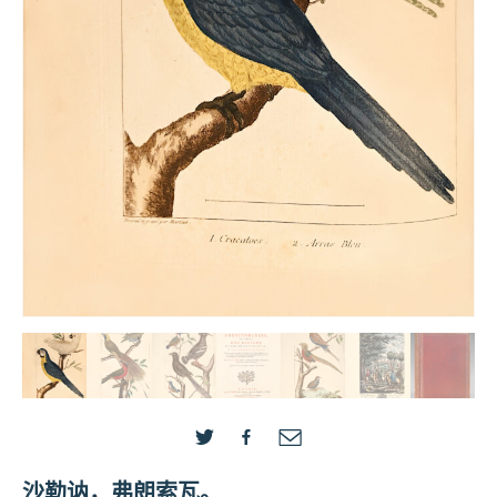
沙勒讷，弗朗索瓦。