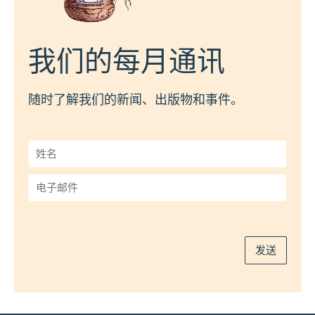
我们的每月通讯
随时了解我们的新闻、出版物和事件。
姓
名
*
电
子
邮
件
*
发送