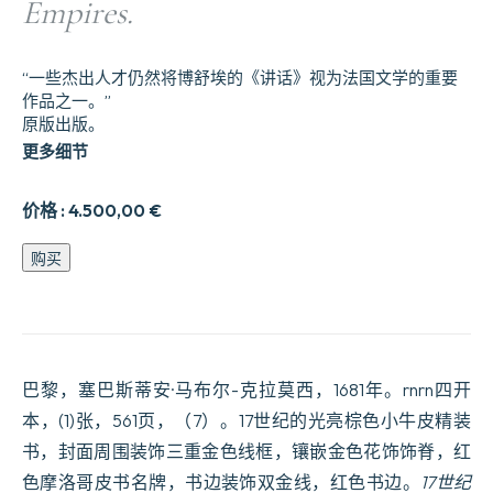
Empires.
“一些杰出人才仍然将博舒埃的《讲话》视为法国文学的重要
作品之一。”
原版出版。
更多细节
价格 :
4.500,00
€
论
购买
普
遍
历
史
的
演
巴黎，塞巴斯蒂安·马布尔-克拉莫西，1681年。rnrn四开
讲。
本，(1)张，561页，（7）。17世纪的光亮棕色小牛皮精装
用
书，封面周围装饰三重金色线框，镶嵌金色花饰饰脊，红
于
解
色摩洛哥皮书名牌，书边装饰双金线，红色书边。
17世纪