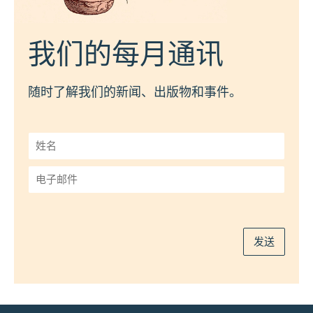
我们的每月通讯
随时了解我们的新闻、出版物和事件。
姓
名
*
电
子
邮
件
*
发送