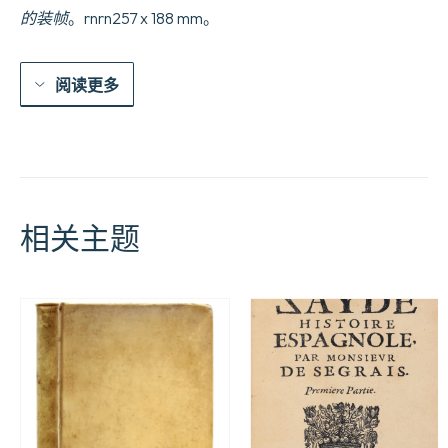
释
的装帧
。rnrn257 x 188 mm。
宗
教
的
延
阅读更多
续
及
帝
国
的
更
迭。
相关主题
数
量