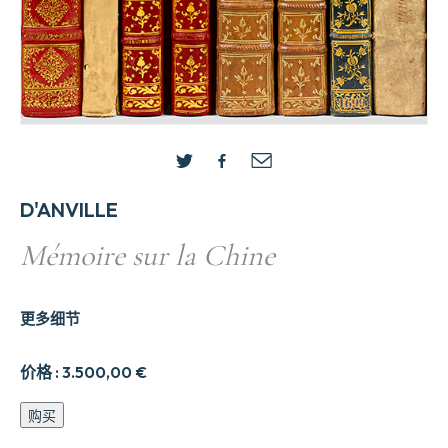
D'ANVILLE
Mémoire sur la Chine
更多细节
价格 :
3.500,00
€
Me9moire
购买
sur
la