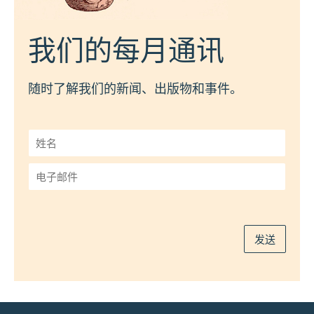
我们的每月通讯
随时了解我们的新闻、出版物和事件。
姓
名
*
电
子
邮
件
*
发送