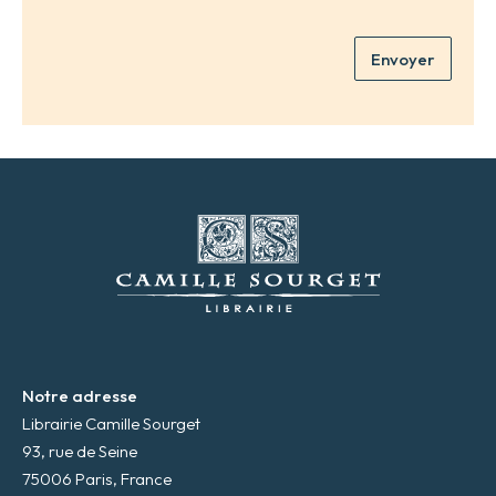
n
r
o
e
m
Envoyer
a
*
d
r
e
s
s
e
m
a
i
l
*
Notre adresse
Librairie Camille Sourget
93, rue de Seine
75006 Paris, France