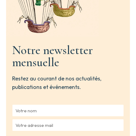
Notre newsletter
mensuelle
Restez au courant de nos actualités,
publications et événements.
V
o
t
V
r
o
e
t