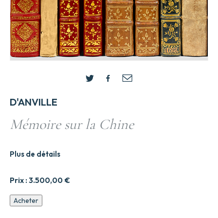
D'ANVILLE
Mémoire sur la Chine
Plus de détails
Prix :
3.500,00
€
quantité
Acheter
de
Mémoire