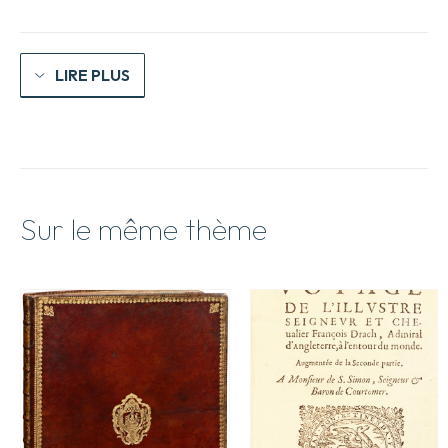
sur
la
Chine
LIRE PLUS
Sur le même thème