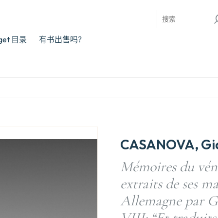
rget 目录
有书出售吗？
CASANOVA, Gia
Mémoires du véni
extraits de ses m
Allemagne par G.
VIII: “Et traduit