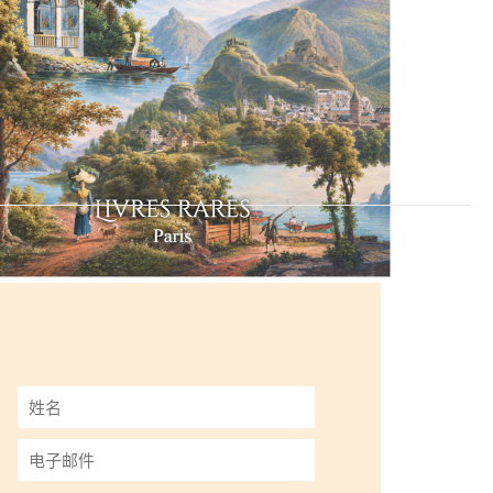
姓
名
*
电
子