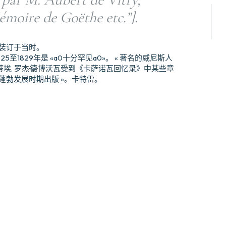
émoire de Goëthe etc.”].
 全装订于当时。
25至1829年是 «a0十分罕见a0»。 « 著名的威尼斯人
戈蒂埃, 罗杰·德·博沃瓦受到《卡萨诺瓦回忆录》中某些章
蓬勃发展时期出版 »。卡特雷。