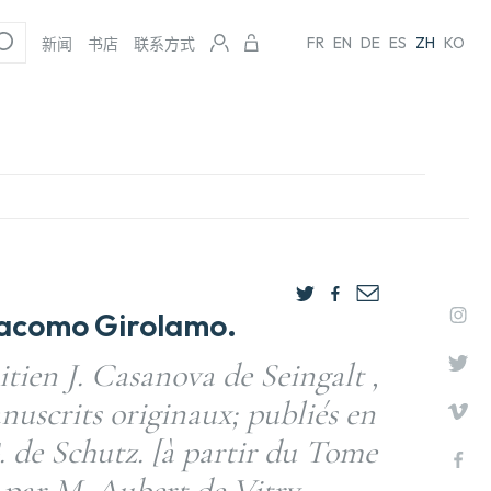
FR
EN
DE
ES
ZH
KO
新闻
书店
联系方式
como Girolamo.
tien J. Casanova de Seingalt ,
anuscrits originaux; publiés en
 de Schutz. [à partir du Tome
s par M. Aubert de Vitry,