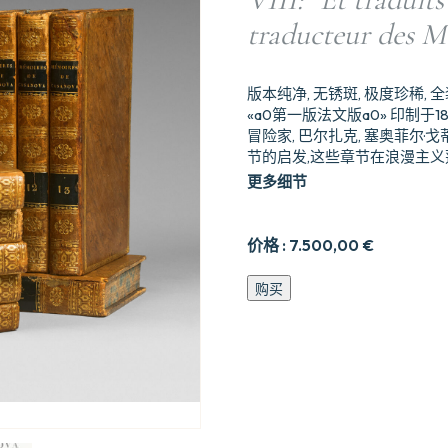
traducteur des M
版本纯净, 无锈斑, 极度珍稀,
«a0第一版法文版a0» 印制于18
冒险家, 巴尔扎克, 塞奥菲尔·
节的启发,这些章节在浪漫主义
更多细节
价格 :
7.500,00
€
Mémoires
购买
du
vénitien
J.
Casanova
de
Seingalt
,
extraits
de