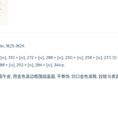
ses
manuscrits
originaux;
publiés
en
Allemagne
par
G.
de
n, 1825-1829.
Schutz.
[à
partir
[iv], 310 + [iv], 272 + [iv], 288 + [iv], 250 + [iv], 258 + [iv], 237, (1) f.
du
88 + [iv], 292 + [iv], 284 + [iv], 346 p.
Tome
VIII:
“Et
牛皮, 用金色滚边框围绕盖面, 平脊饰, 切口金色滚框, 铰链与
traduits
par
M.
Aubert
de
Vitry,
traducteur
des
Mémoire