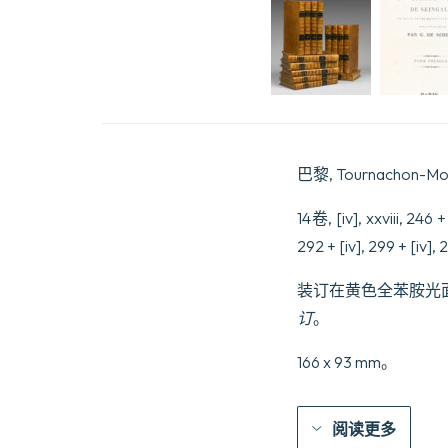
巴黎, Tournachon-Moli
14卷, [iv], xxviii, 246 + 
292 + [iv], 299 + [iv], 2
装订在黄色全苯胺光面
订
。
166 x 93 mm。
阅读更多