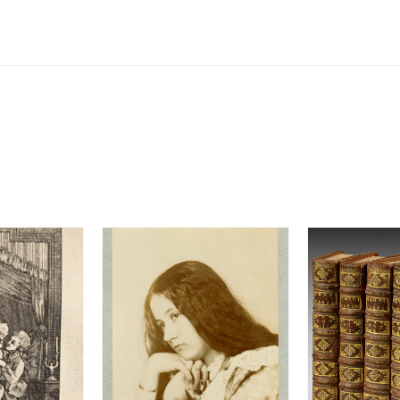
de
Goethe
etc.”].
数
量