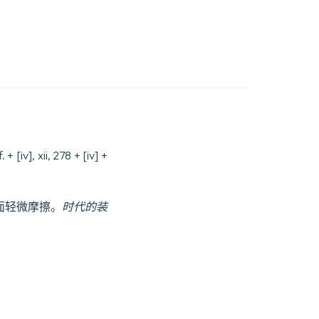
 + [iv], xii, 278 + [iv] +
表面轻微摩擦。
时代的装