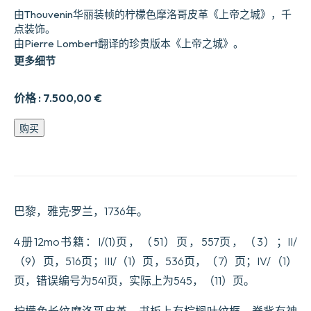
由Thouvenin华丽装帧的柠檬色摩洛哥皮革《上帝之城》，千
点装饰。
由Pierre Lombert翻译的珍贵版本《上帝之城》。
更多细节
价格 :
7.500,00
€
上
购买
帝
之
城。
翻
译
为
巴黎，雅克·罗兰，1736年。
法
语
4册12mo书籍：I/(1)页，（51）页，557页，（3）；II/
并
（9）页，516页；III/（1）页，536页，（7）页；IV/（1）
根
据
页，错误编号为541页，实际上为545，（11）页。
多
个
柠檬色长纹摩洛哥皮革，书板上有棕榈叶纹框，脊背有神