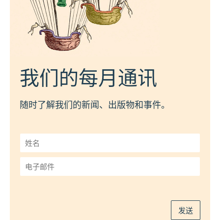
我们的每月通讯
随时了解我们的新闻、出版物和事件。
姓
名
*
电
子
邮
件
*
发送