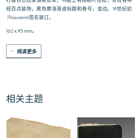
古
经百点装饰，黑色摩洛哥皮标题和卷号，金边。19世纪初
手
稿
Thouvenin
签名装订。
进
行
162 x 95 mm。
了
审
核。
阅读更多
数
量
相关主题