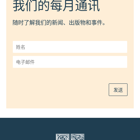
我们的每月通讯
随时了解我们的新闻、出版物和事件。
姓
名
*
电
子
邮
件
*
发送