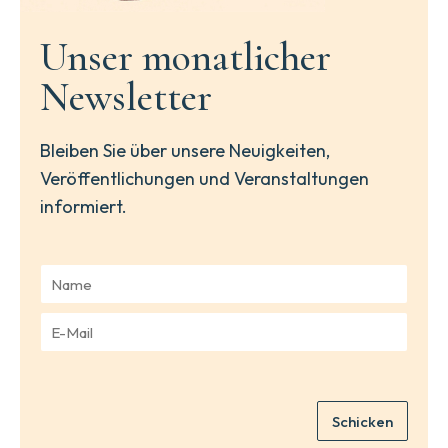
Unser monatlicher
Newsletter
Bleiben Sie über unsere Neuigkeiten,
Veröffentlichungen und Veranstaltungen
informiert.
N
a
m
E
e
-
*
M
a
i
Schicken
l
*