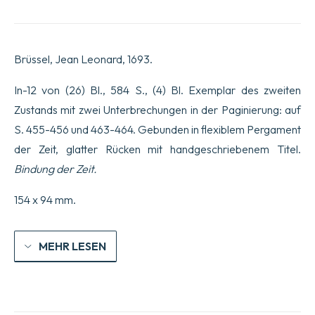
Theophrast,
aus
dem
Griechischen
Brüssel, Jean Leonard, 1693.
übersetzt;
mit
den
In-12 von (26) Bl., 584 S., (4) Bl. Exemplar des zweiten
Charakteren
Zustands mit zwei Unterbrechungen in der Paginierung: auf
oder
Sitten
S. 455-456 und 463-464. Gebunden in flexiblem Pergament
dieses
der Zeit, glatter Rücken mit handgeschriebenem Titel.
Jahrhunderts.
Siebte
Bindung der Zeit.
Ausgabe,
korrigiert
154 x 94 mm.
&
erweitert.
Menge
MEHR LESEN