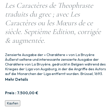
Les Caractères de Theophraste
traduits du grec ; avec Les
Caractères ou les Mœurs de ce
siècle. Septième Edition, corrigée
& augmentée.
Zensierte Ausgabe der « Charaktere » von La Bruyère
Äußerst seltene und interessante zensierte Ausgabe der
Charaktere von La Bruyère, gedruckt in Belgien während des
Krieges der Liga von Augsburg, in der die Angriffe des Autors
auf die Monarchen der Liga entfernt wurden. Brüssel, 1693.
Mehr Details
Preis :
7.500,00
€
Die
Kaufen
Charaktere
von