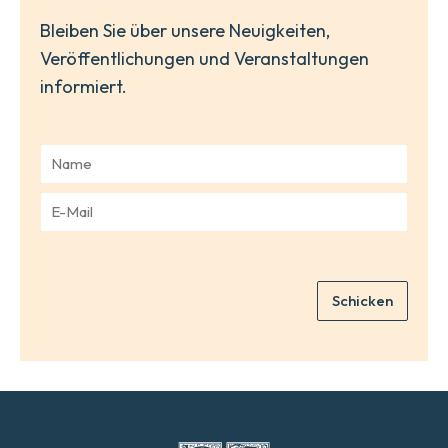
Bleiben Sie über unsere Neuigkeiten,
Veröffentlichungen und Veranstaltungen
informiert.
N
a
m
E
e
-
*
M
a
i
Schicken
l
*