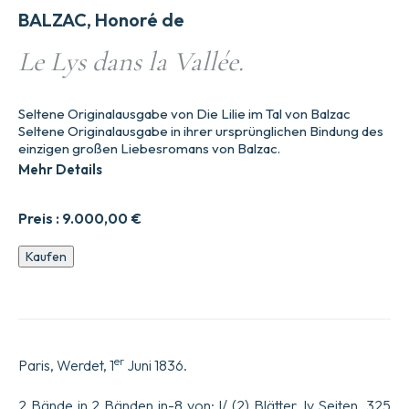
BALZAC, Honoré de
Le Lys dans la Vallée.
Seltene Originalausgabe von Die Lilie im Tal von Balzac
Seltene Originalausgabe in ihrer ursprünglichen Bindung des
einzigen großen Liebesromans von Balzac.
Mehr Details
Preis :
9.000,00
€
Die
Kaufen
Lilie
im
Tal.
Menge
er
Paris, Werdet, 1
Juni 1836.
2 Bände in 2 Bänden in-8 von: I/ (2) Blätter, lv Seiten, 325