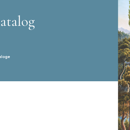
atalog
aloge