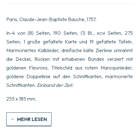
Coquillages.
Avec
la
Paris, Claude-Jean-Baptiste Bauche, 1757.
Relation
abrégée
d’un
In-4 von (8) Seiten, 190 Seiten, (1) Bl., xcvi Seiten, 275
Voyage
Seiten, 1 große gefaltete Karte und 19 gefaltete Tafeln.
fait
en
Marmoriertes Kalbleder, dreifache kalte Zierlinie umrahmt
ce
die Deckel, Rücken mit erhabenen Bünden verziert mit
pays,
pendant
goldenen Fleurons, Titelschild aus rotem Maroquinleder,
les
années
goldene Doppellinie auf den Schnittkanten, marmorierte
1749,
Schnittkanten.
Einband der Zeit.
50,
51,
52
255 x 185 mm.
&
53.
Menge
MEHR LESEN