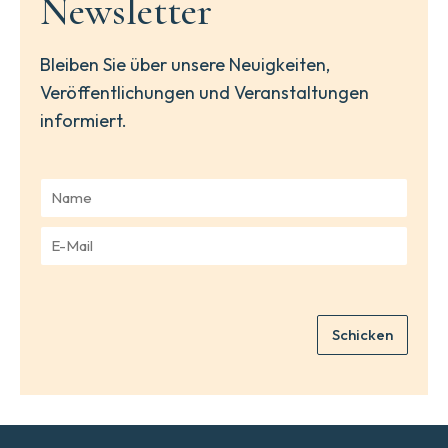
Newsletter
Bleiben Sie über unsere Neuigkeiten,
Veröffentlichungen und Veranstaltungen
informiert.
N
a
m
E
e
-
*
M
a
i
Schicken
l
*