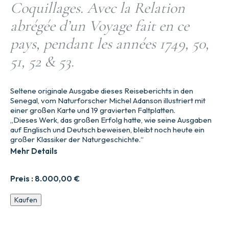
Coquillages. Avec la Relation
abrégée d’un Voyage fait en ce
pays, pendant les années 1749, 50,
51, 52 & 53.
Seltene originale Ausgabe dieses Reiseberichts in den
Senegal, vom Naturforscher Michel Adanson illustriert mit
einer großen Karte und 19 gravierten Faltplatten.
„Dieses Werk, das großen Erfolg hatte, wie seine Ausgaben
auf Englisch und Deutsch beweisen, bleibt noch heute ein
großer Klassiker der Naturgeschichte.“
Mehr Details
Preis :
8.000,00
€
Histoire
Kaufen
naturelle
du
Sénégal.