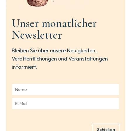
Unser monatlicher
Newsletter
Bleiben Sie über unsere Neuigkeiten,
Veröffentlichungen und Veranstaltungen
informiert.
N
a
m
E
e
-
*
M
a
i
Schicken
l