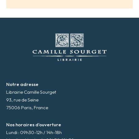
r
e
s
s
e
m
a
i
l
*
Notre adresse
Librairie Camille Sourget
93, rue de Seine
75006 Paris, France
Nos horaires d’ouverture
Lundi : 09h30-12h / 14h-18h