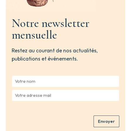
Notre newsletter
mensuelle
Restez au courant de nos actualités,
publications et événements.
V
o
t
V
r
o
e
t
n
r
o
e
m
Envoyer
a
*
d