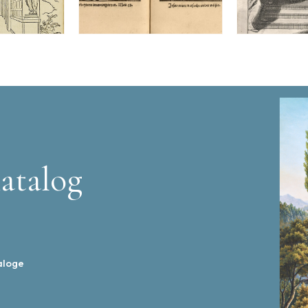
atalog
aloge