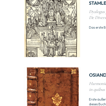
STAMLE
Dyalogus 
De Divers
Das erste B
OSIAN
Harmonie 
in quibus 
Erste äußer
dieses Buch