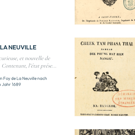
 LA NEUVILLE
urieuse, et nouvelle de
Contenant, l’état prése...
on Foy de La Neuville nach
m Jahr 1689