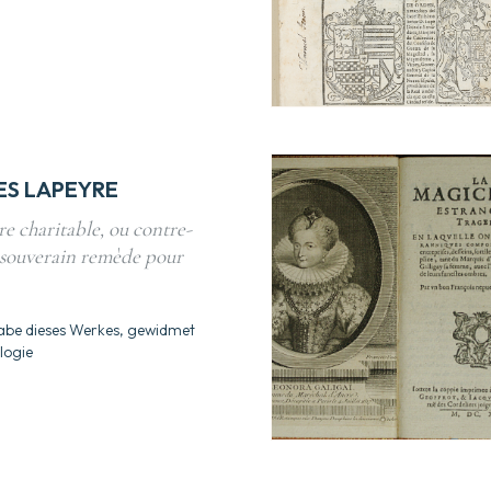
S LAPEYRE
e charitable, ou contre-
 souverain remède pour
abe dieses Werkes, gewidmet
logie