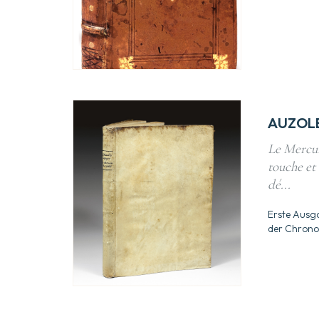
AUZOLE
Le Mercur
touche et
dé...
Erste Ausg
der Chrono