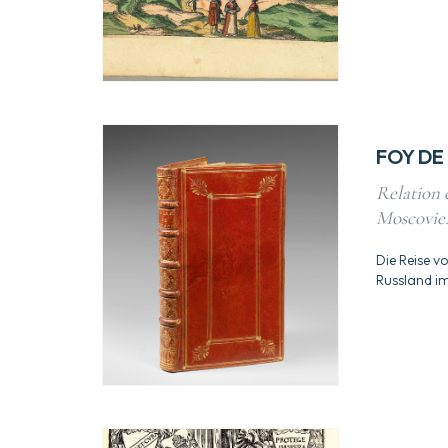
FOY DE
Relation c
Moscovie. 
Die Reise v
Russland i