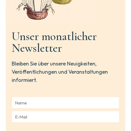
Unser monatlicher
Newsletter
Bleiben Sie über unsere Neuigkeiten,
Veröffentlichungen und Veranstaltungen
informiert.
N
a
m
E
e
-
*
M