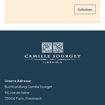
a
i
Schicken
l
*
Unsere Adresse
Buchhandlung Camille Sourget
93, rue de Seine
75006 Paris, Frankreich