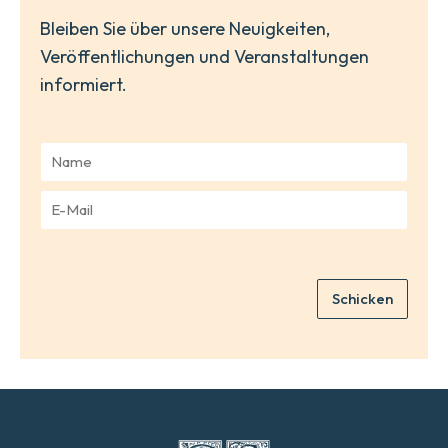
Bleiben Sie über unsere Neuigkeiten,
Veröffentlichungen und Veranstaltungen
informiert.
N
a
m
E
e
-
*
M
a
i
Schicken
l
*