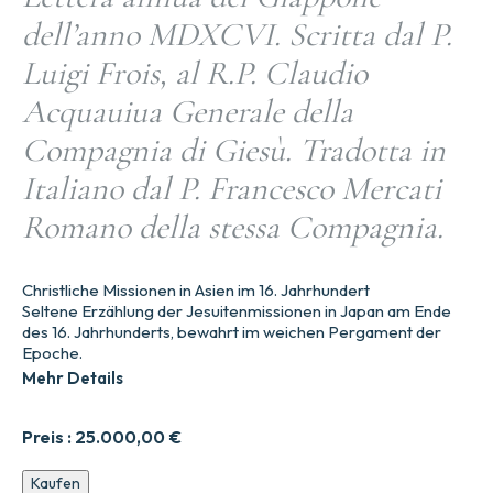
dell’anno MDXCVI. Scritta dal P.
Luigi Frois, al R.P. Claudio
Acquauiua Generale della
Compagnia di Giesù. Tradotta in
Italiano dal P. Francesco Mercati
Romano della stessa Compagnia.
Christliche Missionen in Asien im 16. Jahrhundert
Seltene Erzählung der Jesuitenmissionen in Japan am Ende
des 16. Jahrhunderts, bewahrt im weichen Pergament der
Epoche.
Mehr Details
Preis :
25.000,00
€
Jährlicher
Kaufen