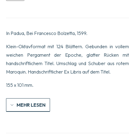
Brief
aus
Japan
des
Jahres
MDXCVI.
In Padua, Bei Francesco Bolzetta, 1599.
Geschrieben
von
Pater
Klein-Oktavformat mit 124 Blättern. Gebunden in vollem
Luigi
weichen Pergament der Epoche, glatter Rücken mit
Frois,
an
handschriftlichem Titel. Umschlag und Schuber aus rotem
Pater
Maroquin. Handschriftlicher Ex Libris auf dem Titel.
Claudio
Acquaviva
General
155 x 101 mm.
der
Gesellschaft
Jesu.
Übersetzt
MEHR LESEN
ins
Italienische
von
Pater
Francesco