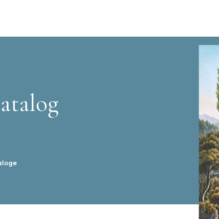
atalog
aloge