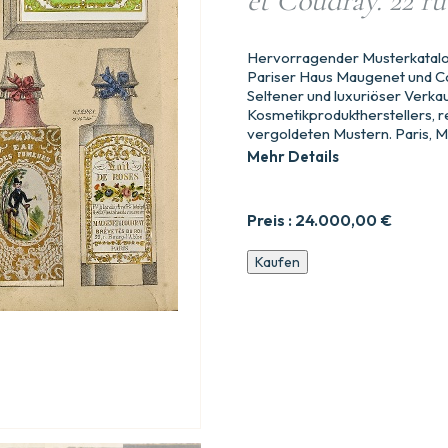
et Coudray. 22 r
Hervorragender Musterkatalo
Pariser Haus Maugenet und C
Seltener und luxuriöser Verka
Kosmetikproduktherstellers, re
vergoldeten Mustern. Paris, Mi
Mehr Details
Preis :
24.000,00
€
[KATALOG
Kaufen
VON
PARFUMEN
UND
KOSMETIKA].
Parfümerien
von
Maugenet
und
Coudray.
22