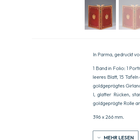
In Parma, gedruckt vo
1 Band in Folio: 1 Portr
leeres Blatt, 15 Tafe
goldgeprägtes Girlan
I, glatter Rücken, s
goldgeprägte Rolle am
396 x 266 mm.
MEHR LESEN