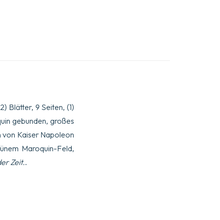
2) Blätter, 9 Seiten, (1)
oquin gebunden, großes
n von Kaiser Napoleon
grünem Maroquin-Feld,
r Zeit.
.