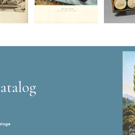
atalog
aloge