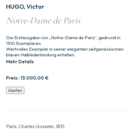
HUGO, Victor
Notre-Dame de Paris
Die Erstausgabe von „Notre-Dame de Paris“, gedruckt in
1100 Exemplaren.
Wertvolles Exemplar in seiner eleganten zeitgenössischen
blauen Halblederbindung erhalten.
Mehr Details
Preis :
13.000,00
€
Notre-
Kaufen
Dame
de
Paris
Menge
Paris, Charles Gosselin, 1831.