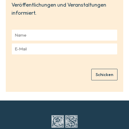
Veröffentlichungen und Veranstaltungen
informiert.
N
a
m
E
e
-
*
M
a
i
Schicken
l
*