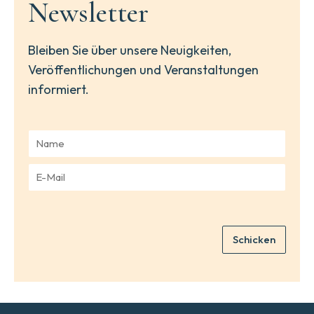
Newsletter
Bleiben Sie über unsere Neuigkeiten,
Veröffentlichungen und Veranstaltungen
informiert.
N
a
m
E
e
-
*
M
a
i
Schicken
l
*