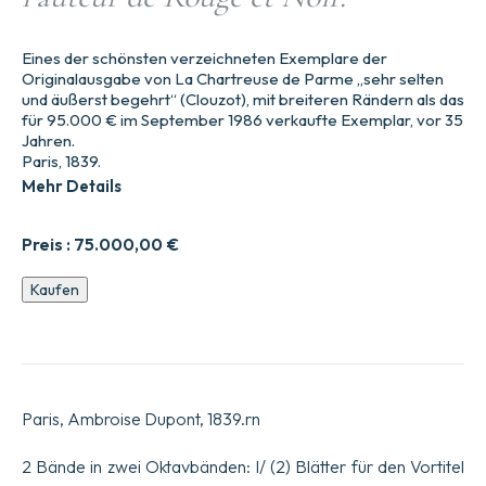
Eines der schönsten verzeichneten Exemplare der
Originalausgabe von La Chartreuse de Parme „sehr selten
und äußerst begehrt“ (Clouzot), mit breiteren Rändern als das
für 95.000 € im September 1986 verkaufte Exemplar, vor 35
Jahren.
Paris, 1839.
Mehr Details
Preis :
75.000,00
€
La
Kaufen
Chartreuse
de
Parme
par
lauteur
de
Paris, Ambroise Dupont, 1839.rn
Rouge
et
Noir.
2 Bände in zwei Oktavbänden: I/ (2) Blätter für den Vortitel
Menge