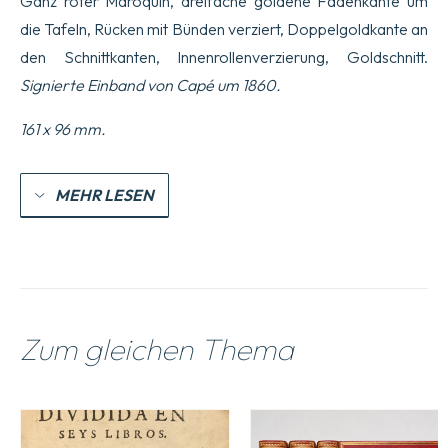
Ganz roter Maroquin, dreifache goldene Fadenkante um
par
die Tafeln, Rücken mit Bünden verziert, Doppelgoldkante an
Chapitres
;
den Schnittkanten, Innenrollenverzierung, Goldschnitt.
ensemble,
la
Signierte Einband von Capé um 1860.
quatriesme
partie
161 x 96 mm.
nouvellement
mise
en
lumie8re,
MEHR LESEN
le
tout
par
le
mesme
autheur.
Menge
Zum gleichen Thema