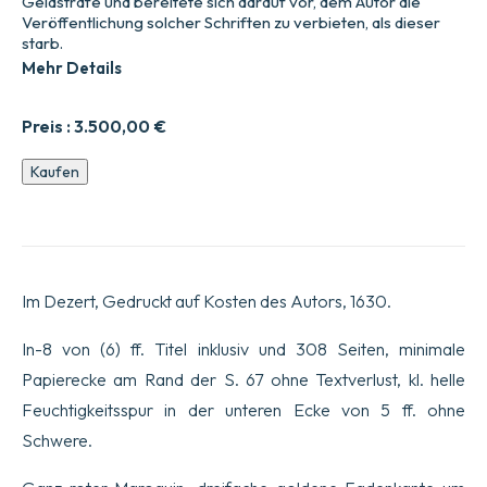
Geldstrafe und bereitete sich darauf vor, dem Autor die
Veröffentlichung solcher Schriften zu verbieten, als dieser
starb.
Mehr Details
Preis :
3.500,00
€
Les
Kaufen
Avantures
du
Baron
de
Faeneste,
Comprinses
Im Dezert, Gedruckt auf Kosten des Autors, 1630.
en
quatre
Parties.
In-8 von (6) ff. Titel inklusiv und 308 Seiten, minimale
Les
Papierecke am Rand der S. 67 ohne Textverlust, kl. helle
trois
premi0res
Feuchtigkeitsspur in der unteren Ecke von 5 ff. ohne
reveuebs,
Schwere.
augmentees,
&
distinguees