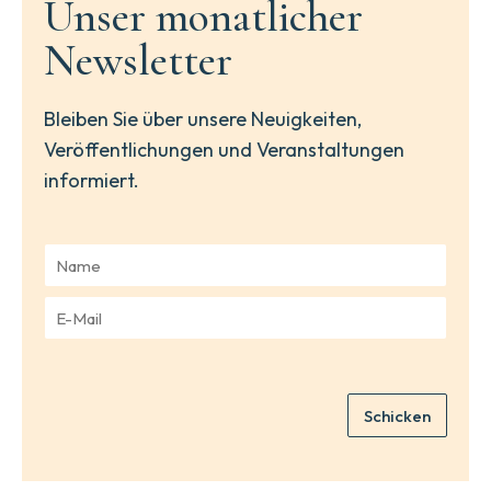
Unser monatlicher
Newsletter
Bleiben Sie über unsere Neuigkeiten,
Veröffentlichungen und Veranstaltungen
informiert.
N
a
m
E
e
-
*
M
a
i
Schicken
l
*