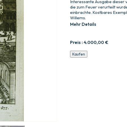
Interessante Ausgabe dieser 
die zum Feuer verurteilt wurde
einbrachte. Kostbares Exempl
Willems.
Mehr Details
Preis :
4.000,00
€
Geschichte
Kaufen
der
Regierung
von
Venedig,
Mit
dem
Zusatz.
Menge