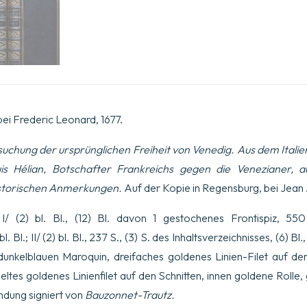
bei Frederic Leonard, 1677.
uchung der ursprünglichen Freiheit von Venedig. Aus dem Italie
s Hélian, Botschafter Frankreichs gegen die Venezianer, 
istorischen Anmerkungen.
Auf der Kopie in Regensburg, bei Jean A
/ (2) bl. Bl., (12) Bl. davon 1 gestochenes Frontispiz, 550
l. Bl.; II/ (2) bl. Bl., 237 S., (3) S. des Inhaltsverzeichnisses, (6) Bl., 2
unkelblauen Maroquin, dreifaches goldenes Linien-Filet auf de
eltes goldenes Linienfilet auf den Schnitten, innen goldene Rolle,
ndung signiert von
Bauzonnet-Trautz.