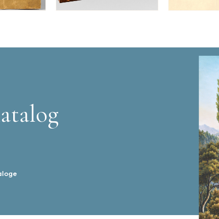
atalog
aloge