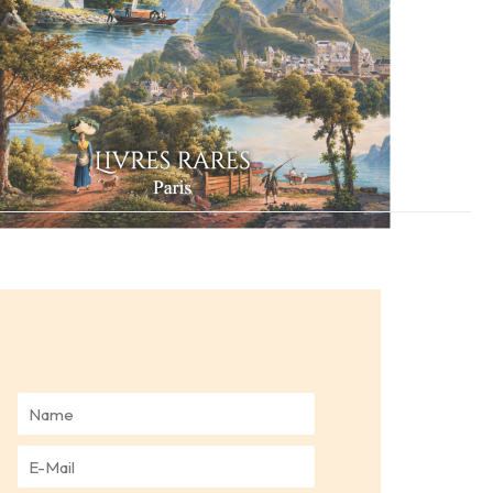
N
a
m
E
e
-
*