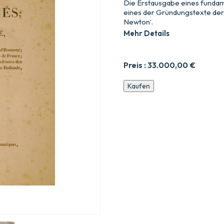
Die Erstausgabe eines fundam
eines der Gründungstexte der
Newton‘.
Mehr Details
Preis :
33.000,00
€
Analytische
Kaufen
Theorie
der
Wahrscheinlichkeiten;
von
M.
dem
Grafen
von
Laplace…
Menge