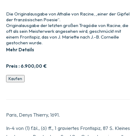
Die Originalausgabe von Athalie von Racine, „einer der Gipfel
der französischen Poesie“.
Originalausgabe der letzten großen Tragödie von Racine, die
oft als sein Meisterwerk angesehen wird, geschmückt mit
einem Frontispiz, das von J. Mariette nach J.-B. Corneille
gestochen wurde.
Mehr Details
Preis :
6.900,00
€
Athalie.
Kaufen
Tragödie.
Aus
der
Heiligen
Schrift
entnommen.
Paris, Denys Thierry, 1691.
Menge
In-4 von (1) f.bl., (6) ff., 1 graviertes Frontispiz, 87 S. Kleines