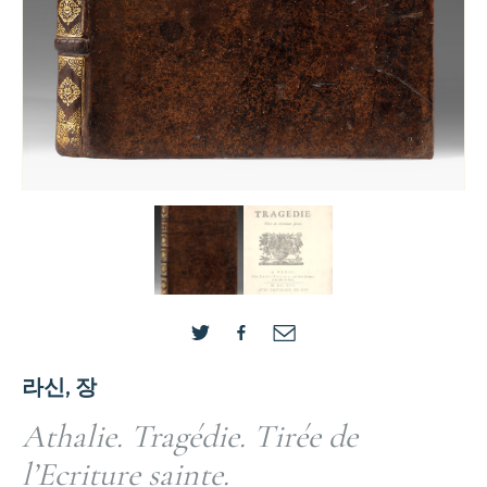
라신, 장
Athalie. Tragédie. Tirée de
l’Ecriture sainte.