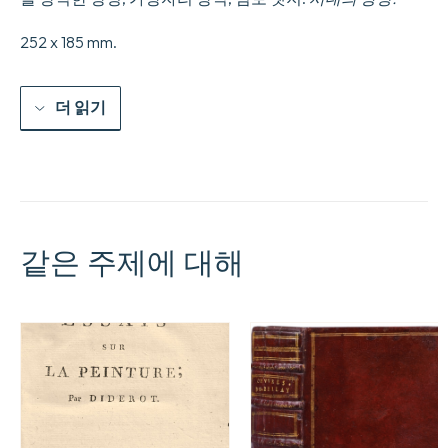
야
기.
수
252 x 185 mm.
량
더 읽기
같은 주제에 대해