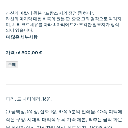
라신의 아탈리 원본, "프랑스 시의 정점 중 하나".
라신의 마지막 대형 비극의 원본 판. 종종 그의 걸작으로 여겨지
며, J.-B. 코르네유를 따라 J. 마리에트가 조각한 앞표지가 장식
되어 있습니다.
더 많은 세부사항
가격 :
6.900,00
€
아
구매
탈
리.
비
극.
성
경
파리, 드니 티에리, 1691.
에
서
(1) 공백장, (6) 장, 삽화 1장, 87쪽 4분의 인쇄물. 40쪽 여백에
따
온
작은 구멍. 시대의 대리석 무늬 가죽 제본, 척추는 금박 화문
이
을 장식한 장정, 가장자리 장식, 점토 엣지.
시대의 장정.