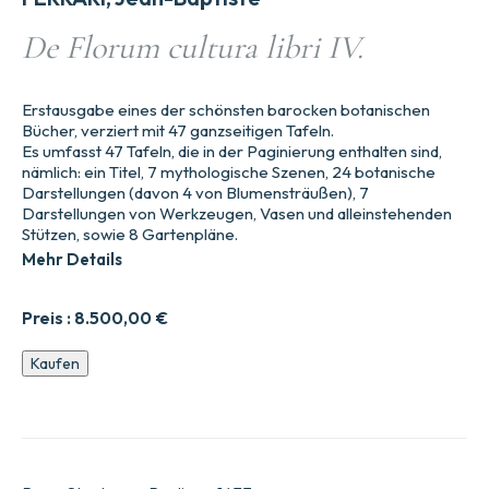
De Florum cultura libri IV.
Erstausgabe eines der schönsten barocken botanischen
Bücher, verziert mit 47 ganzseitigen Tafeln.
Es umfasst 47 Tafeln, die in der Paginierung enthalten sind,
nämlich: ein Titel, 7 mythologische Szenen, 24 botanische
Darstellungen (davon 4 von Blumensträußen), 7
Darstellungen von Werkzeugen, Vasen und alleinstehenden
Stützen, sowie 8 Gartenpläne.
Mehr Details
Preis :
8.500,00
€
De
Kaufen
Florum
cultura
libri
IV.
Menge