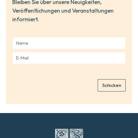
Bleiben Sie über unsere Neuigkeiten,
Veröffentlichungen und Veranstaltungen
informiert.
N
a
m
E
e
-
*
M
a
i
Schicken
l
*