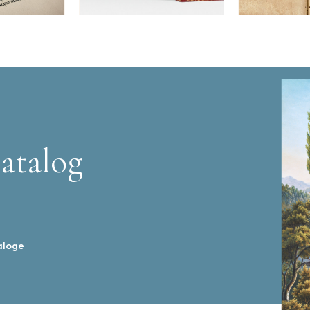
atalog
aloge