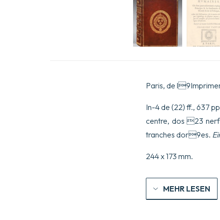
Paris, de l9Imprime
In-4 de (22) ff., 637 
centre, dos 23 ner
tranches dor9es.
Ei
244 x 173 mm.
MEHR LESEN