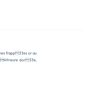
 armes frapp33es or au
nt49rieure dor33e,