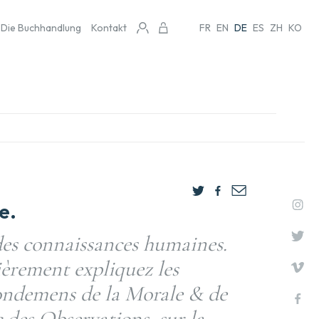
Die Buchhandlung
Kontakt
FR
EN
DE
ES
ZH
KO
e.
des connaissances humaines.
ièrement expliquez les
fondemens de la Morale & de
c des Observations, sur la