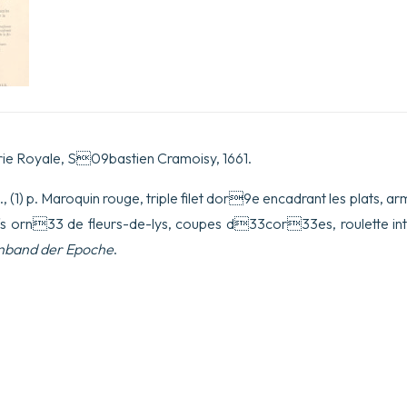
sont
particuli31rement
expliquez
les
Principes
&
les
fondemens
de
la
rie Royale, S09bastien Cramoisy, 1661.
Morale
&
pp., (1) p. Maroquin rouge, triple filet dor9e encadrant les plats,
de
la
fs orn33 de fleurs-de-lys, coupes d33cor33es, roulette i
Politique,
Avec
nband der Epoche
.
des
Observations,
sur
la
mani32re
de
raisonner
par
lassemblage