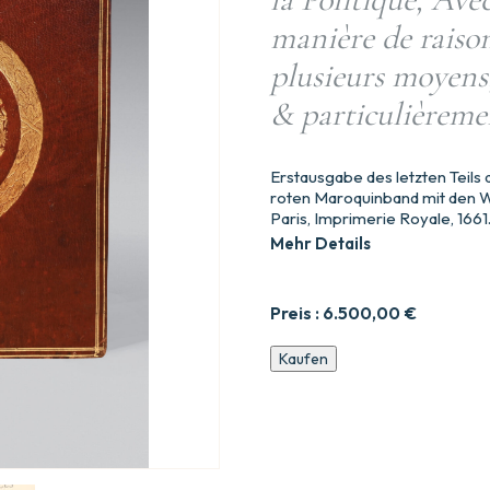
manière de raiso
plusieurs moyens
& particulièreme
Erstausgabe des letzten Teils
roten Maroquinband mit den 
Paris, Imprimerie Royale, 1661
Mehr Details
Preis :
6.500,00
€
De
Kaufen
la
Certitude
des
connaissances
humaines.
OF