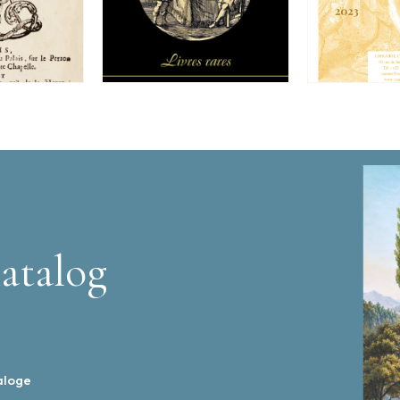
atalog
aloge