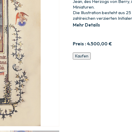
Jean, des Herzogs von Berry, i
Miniaturen.
Die Illustration besteht aus 25
zahlreichen verzierten Initialen
Mehr Details
Preis :
4.500,00
€
Die
Kaufen
Sehr
Schönen
Stunden
Unserer
Lieben
Frau
von
Jean,
Herzog
von
Berry.
Nouv.
acq.
lat.