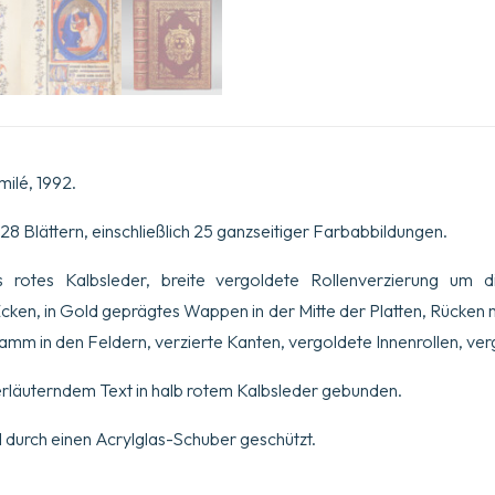
3093
Bibliothèque
Nationale,
Paris.
Menge
milé, 1992.
28 Blättern, einschließlich 25 ganzseitiger Farbabbildungen.
s rotes Kalbsleder, breite vergoldete Rollenverzierung um d
n, in Gold geprägtes Wappen in der Mitte der Platten, Rücken m
m in den Feldern, verzierte Kanten, vergoldete Innenrollen, ver
erläuterndem Text in halb rotem Kalbsleder gebunden.
 durch einen Acrylglas-Schuber geschützt.