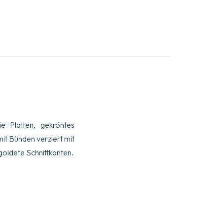
ie Platten, gekröntes
it Bünden verziert mit
goldete Schnittkanten.