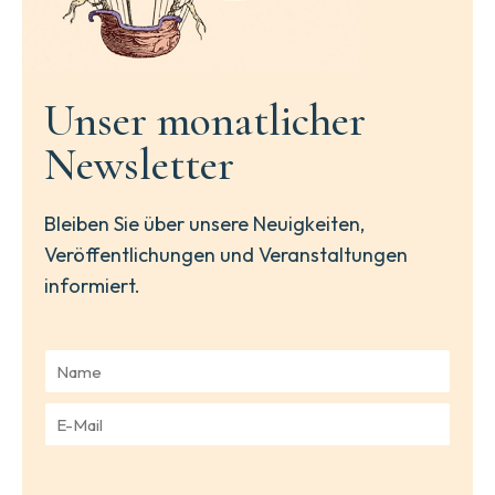
Unser monatlicher
Newsletter
Bleiben Sie über unsere Neuigkeiten,
Veröffentlichungen und Veranstaltungen
informiert.
N
a
m
E
e
-
*
M
a