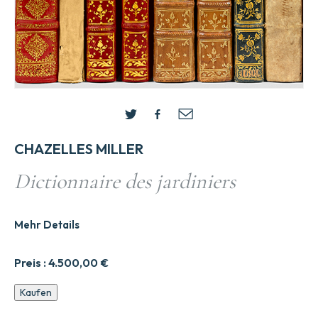
CHAZELLES MILLER
Dictionnaire des jardiniers
Mehr Details
Preis :
4.500,00
€
Dictionnaire
Kaufen
des
jardiniers