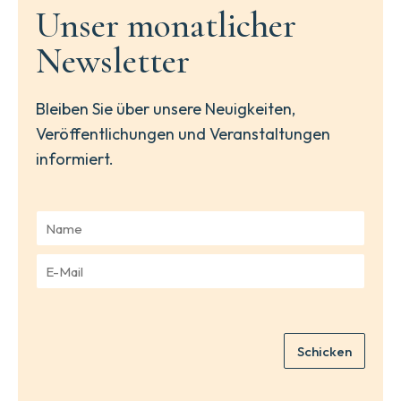
Unser monatlicher
Newsletter
Bleiben Sie über unsere Neuigkeiten,
Veröffentlichungen und Veranstaltungen
informiert.
N
a
m
E
e
-
*
M
a
i
Schicken
l
*