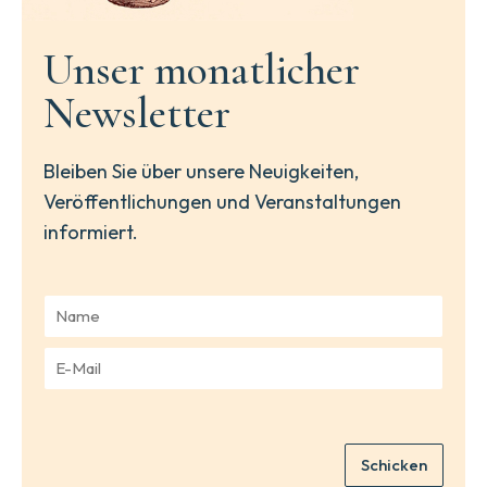
Unser monatlicher
Newsletter
Bleiben Sie über unsere Neuigkeiten,
Veröffentlichungen und Veranstaltungen
informiert.
N
a
m
E
e
-
*
M
a
i
Schicken
l