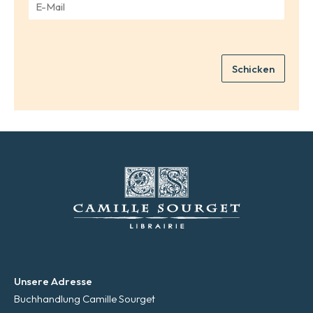
e
-
*
M
a
i
Schicken
l
*
Unsere Adresse
Buchhandlung Camille Sourget