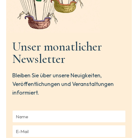
Unser monatlicher
Newsletter
Bleiben Sie über unsere Neuigkeiten,
Veröffentlichungen und Veranstaltungen
informiert.
N
a
m
E
e
-