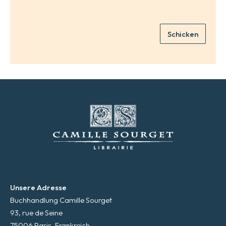
*
M
a
i
Schicken
l
*
Unsere Adresse
Buchhandlung Camille Sourget
93, rue de Seine
75006 Paris, Frankreich