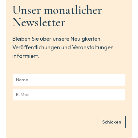
Unser monatlicher
Newsletter
Bleiben Sie über unsere Neuigkeiten,
Veröffentlichungen und Veranstaltungen
informiert.
N
a
m
E
e
-
*
M
a
i
Schicken
l
*