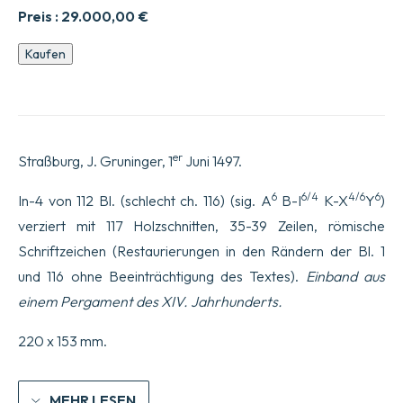
Preis :
29.000,00
€
[La
Kaufen
Nef
des
Fous].
Stultifera
Navis
(traduit
er
Straßburg, J. Gruninger, 1
Juni 1497.
en
latin
par
6
6/4
4/6
6
In-4 von 112 Bl. (schlecht ch. 116) (sig. A
B-I
K-X
Y
)
Jacobus
verziert mit 117 Holzschnitten, 35-39 Zeilen, römische
Locher).
Menge
Schriftzeichen (Restaurierungen in den Rändern der Bl. 1
und 116 ohne Beeinträchtigung des Textes).
Einband aus
einem Pergament des XIV. Jahrhunderts.
220 x 153 mm.
MEHR LESEN