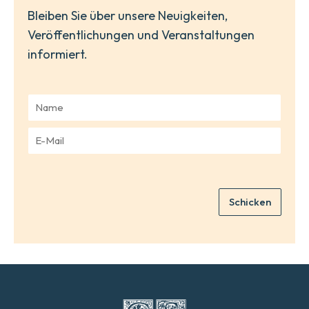
Bleiben Sie über unsere Neuigkeiten,
Veröffentlichungen und Veranstaltungen
informiert.
N
a
m
E
e
-
*
M
a
i
Schicken
l
*