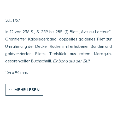
Président
de
Montesquieu,
Baron
S.l., 1767.
de
la
Brède,
In-12 von 236 S., S. 259 bis 285, (1) Blatt „Avis au Lecteur“.
à
Granitierter Kalbslederband, doppeltes goldenes Filet zur
divers
amis
Umrahmung der Deckel, Rücken mit erhabenen Bünden und
d’Italie.
goldverzierten Filets, Titelstück aus rotem Maroquin,
Menge
gesprenkelter Buchschnitt.
Einband aus der Zeit.
164 x 94 mm.
MEHR LESEN