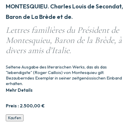
MONTESQUIEU. Charles Louis de Secondat,
Baron de La Brède et de.
Lettres familières du Président de
Montesquieu, Baron de la Brède, à
divers amis d’Italie.
Seltene Ausgabe des literarischen Werks, das als das
"lebendigste" (Roger Caillois) von Montesquieu gilt.
Bezauberndes Exemplar in seiner zeitgenössischen Einband
erhalten.
Mehr Details
Preis :
2.500,00
€
Lettres
Kaufen
familières
du