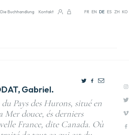
Die Buchhandlung
Kontakt
FR
EN
DE
ES
ZH
KO
AT, Gabriel.
du Pays des Hurons, situé en
a Mer douce, és derniers
uvelle France, dite Canada. Où
traité de tout ce qui est du