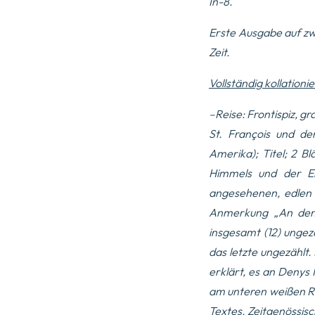
In-8.
Erste Ausgabe auf zwe
Zeit
.
Vollständig kollationie
–
Reise
: Frontispiz, g
St. François und de
Amerika); Titel; 2 Blä
Himmels und der Er
angesehenen, edlen 
Anmerkung „
An den
insgesamt (12) ungezä
das letzte ungezählt.
erklärt, es an
Denys 
am unteren weißen Ra
Textes. Zeitgenössisc