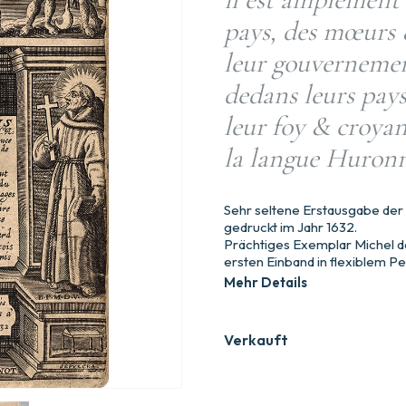
pays, des mœurs 
leur gouvernemen
dedans leurs pays
leur foy & croya
la langue Huronn
Sehr seltene Erstausgabe der
gedruckt im Jahr 1632.
Prächtiges Exemplar Michel de 
ersten Einband in flexiblem P
Mehr Details
Verkauft