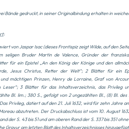
i Bände gedruckt, in seiner Originalbindung erhalten in
weiche
rt
:
raviert von
Jaspar Isac
(dieses Frontispiz zeigt Wilde, auf den Seit
m seligen Bruder Martin de Valence, Gründer der franziska
tter für ein Epistel „
An den König der Könige und den allmäc
de, Jesus Christus, Retter der Welt
“; 2 Blätter für ein Ep
und mächtigen Prinzen, Henry de Lorraine, Graf von Arcour
 Leser
“; 3 Blätter für das
Inhaltsverzeichnis
, das
Privileg 
hlte Bl. lim.; 380 S., gefolgt von 2 ungezählten Bl., (8) Bl. des 
 Das Privileg, datiert auf den 21. Juli 1632, wird für zehn Jahre 
Moreau
abzutreten. Der Druckabschluss ist vom 10. August 16
nd der S. 43 bis 51 und am oberen Rand der S. 337 bis 351 ohne
he Gravur am letzten Blatt des Inhaltsverzeichnisses hinzugefügt